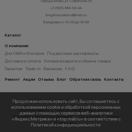
город Белово, ул. Советская 35
+7 (923) 464-04-44
kingstore.belovo@mail.ru
Ежедневно с 10-00 до 19-00
Каталог
О компании
Для СМИ и блогеров
Подарочные сертификаты
Доставка и оплата
Условия возврата и обмена товара
Гарантии
Trade-in
Вакансии
F.A.Q.
Ремонт
Акции
Отзывы
Блог
Обратная связь
Контакты
© KINGSTORE 2026 г. Все права защищены.
Продолжая использовать сайт, Вы соглашаетесь с
использованием cookie и обработкой персональных
Публичная оферта
Политика конфиденциальности
данных с помощью сервисов веб-аналитики
Политика безопасности платежей
Соглашение
Cookies
«Яндекс.Метрика» и «top.mail.ru» в соответствии с
Карта сайта
Политикой конфиденциальности
.