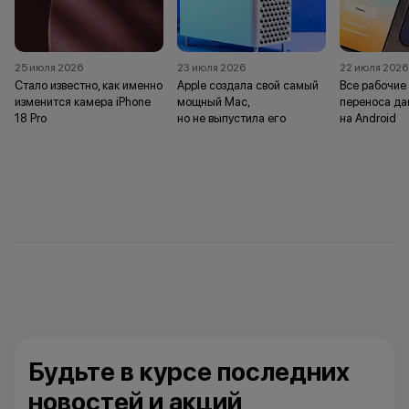
25 июля 2026
23 июля 2026
22 июля 2026
Стало известно, как именно
Apple создала свой самый
Все рабочие
изменится камера iPhone
мощный Mac,
переноса да
18 Pro
но не выпустила его
на Android
Будьте в курсе последних
новостей и акций