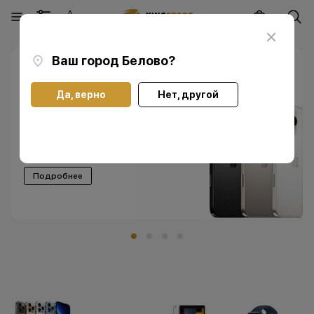
Ваш город
Белово
?
Пожизненная гарантия
Да, верно
Нет, другой
Получите
пожизненную
гарантию
при покупке
любого нового iPhone
Подробнее