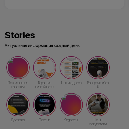
Stories
Актуальная информация каждый день
Пожизненная
Гарантия
Наши адреса
Рассрочка без
гарантия
низкой цены
%
Доставка
Trade-In
Kingcare +
Наши
покупатели