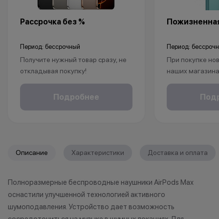
Рассрочка без %
Пожизненная
Период: бессрочный
Период: бессроч
Получите нужный товар сразу, не
При покупке нов
откладывая покупку!
наших магазина
Рассрочка без % доступна для
рассрочку, опла
клиентов от 18 лет на срок до 24
безналичному р
Подробнее
Под
месяцев. Понадобится только
получаете пож
паспорт.
на ваш смартфо
С KINGSTORE вы
*Акции и бонусы не суммируются.
уверены, что ва
Описание
Характеристики
Доставка и оплата
*Данная акция не является
защищён на про
публичной офертой и носит
жизни.
Полноразмерные беспроводные наушники AirPods Max
исключительно информационный
оснастили улучшенной технологией активного
характер.
•Организатор (продавец) имеет
*Акции и бонус
шумоподавления. Устройство дает возможность
право отказать в заключении
*Данная акция н