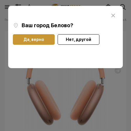
Главная
Каталог
Наушники Apple AirPods
Наушники Apple AirPods Max 
Ваш город
Белово
?
Да, верно
Нет, другой