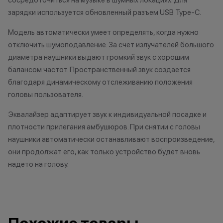
сосредоточиться на музыке в шумных локациях. Для
договора купли-продажи по
публичной офер
зарядки используется обновленный разъем USB Type-C.
причинам (отсутствие товара,
исключительно
Модель автоматически умеет определять, когда нужно
нарушение правил акции, иные
характер.
обоснованные причины).
•Организатор (
отключить шумоподавление. За счет излучателей большого
•Организатор (продавец) на свое
право отказать
диаметра наушники выдают громкий звук с хорошим
усмотрение имеет право
договора купли
балансом частот. Пространственный звук создается
изменить условия акции в
причинам (отсут
благодаря динамическому отслеживанию положения
одностороннем порядке.
нарушение прав
головы пользователя.
обоснованные п
•Организатор (
Эквалайзер адаптирует звук к индивидуальной посадке и
усмотрение име
плотности прилегания амбушюров. При снятии с головы
изменить услови
наушники автоматически останавливают воспроизведение,
одностороннем 
они продолжат его, как только устройство будет вновь
надето на голову.