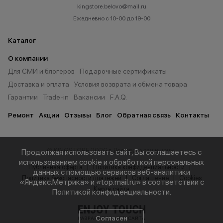
kingstore.belovo@mail.ru
Ежедневно с 10-00 до 19-00
Каталог
О компании
Для СМИ и блогеров
Подарочные сертификаты
Доставка и оплата
Условия возврата и обмена товара
Гарантии
Trade-in
Вакансии
F.A.Q.
Ремонт
Акции
Отзывы
Блог
Обратная связь
Контакты
© KINGSTORE 2026 г. Все права защищены.
Продолжая использовать сайт, Вы соглашаетесь с
использованием cookie и обработкой персональных
Публичная оферта
Политика конфиденциальности
данных с помощью сервисов веб-аналитики
Политика безопасности платежей
Соглашение
Cookies
«Яндекс.Метрика» и «top.mail.ru» в соответствии с
Карта сайта
Политикой конфиденциальности
.
Согласен