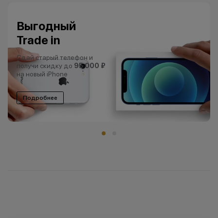
Выгодный
Trade in
Сдай старый телефон и
получи скидку до
95 000 ₽
на новый iPhone
Подробнее