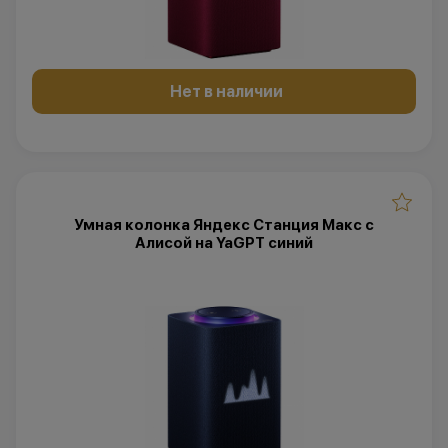
Нет в наличии
Умная колонка Яндекс Станция Макс с
Алисой на YaGPT синий