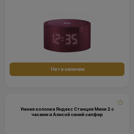
Нет в наличии
Умная колонка Яндекс Станция Мини 2 с
часами и Алисой синий сапфир