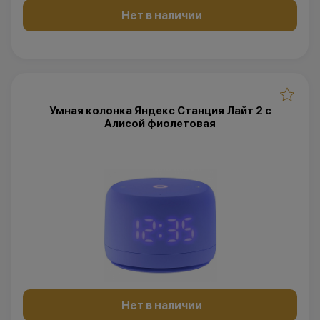
Нет в наличии
Умная колонка Яндекс Станция Лайт 2 с
Алисой фиолетовая
Нет в наличии