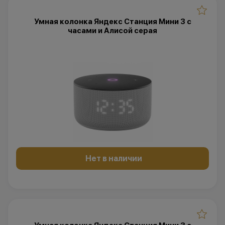
Умная колонка Яндекс Станция Мини 3 с
часами и Алисой серая
Нет в наличии