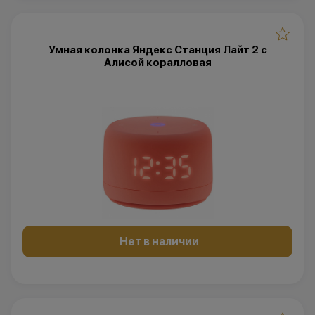
Умная колонка Яндекс Станция Лайт 2 с
Алисой коралловая
Нет в наличии