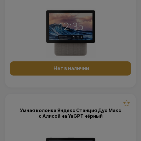
Нет в наличии
Умная колонка Яндекс Станция Дуо Макс
с Алисой на YaGPT чёрный