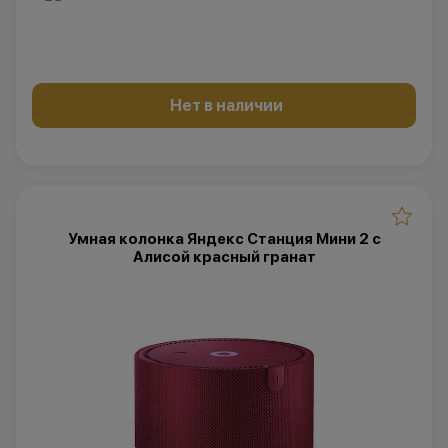
Нет в наличии
Умная колонка Яндекс Станция Мини 2 с
Алисой красный гранат