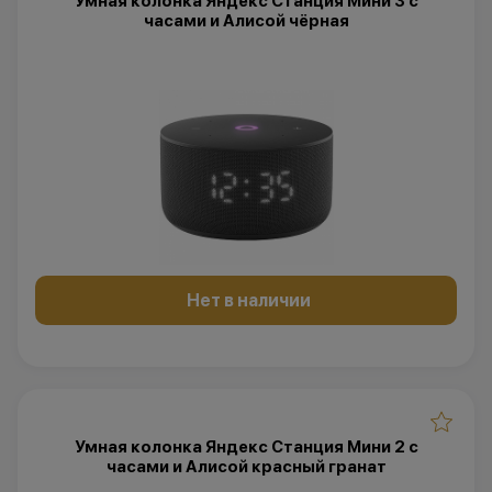
Умная колонка Яндекс Станция Мини 3 с
часами и Алисой чёрная
Нет в наличии
Умная колонка Яндекс Станция Мини 2 с
часами и Алисой красный гранат