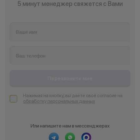
Учалы
5 минут менеджер свяжется с Вами
Х
Ханты- Мансийск
Ч
Челябинск
Чистополь
Перезвоните мне
Нажимая на кнопку, вы даёте своё согласие на
обработку персональных данных
Или напишите нам в мессенджерах