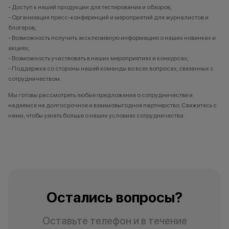
Сызрань
- Доступ к нашей продукции для тестирования и обзоров;
- Организация пресс-конференций и мероприятий для журналистов и
блогеров;
Т
- Возможность получить эксклюзивную информацию о наших новинках и
акциях;
Тарко-Сале
- Возможность участвовать в наших мероприятиях и конкурсах;
Тихорецк
- Поддержка со стороны нашей команды во всех вопросах, связанных с
Тольятти
сотрудничеством.
Томск
Мы готовы рассмотреть любые предложения о сотрудничестве и
Трехгорный
надеемся на долгосрочное и взаимовыгодное партнерство. Свяжитесь с
Туапсе
нами, чтобы узнать больше о наших условиях сотрудничества.
Туймазы
Тюмень
У
Ульяновск
Остались вопросы?
Уфа
Уфа, Инорс
Оставьте телефон и в течение
Уфа, Нагаево