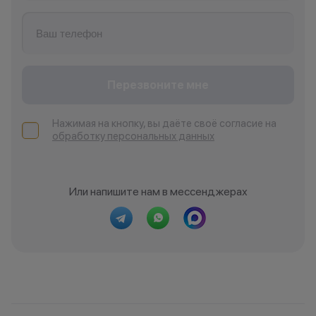
Тюмень
У
Ульяновск
Перезвоните мне
Уфа
Уфа, Инорс
Нажимая на кнопку, вы даёте своё согласие на
Уфа, Нагаево
обработку персональных данных
Учалы
Х
Или напишите нам в мессенджерах
Ханты- Мансийск
Ч
Челябинск
Чистополь