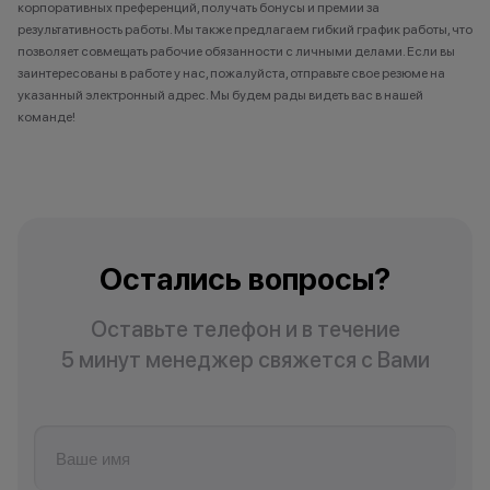
Сарапул
корпоративных преференций, получать бонусы и премии за
результативность работы. Мы также предлагаем гибкий график работы, что
Свободный
позволяет совмещать рабочие обязанности с личными делами. Если вы
Сибай
заинтересованы в работе у нас, пожалуйста, отправьте свое резюме на
Симферополь
указанный электронный адрес. Мы будем рады видеть вас в нашей
Соликамск
команде!
Сочи
Стерлитамак
Сургут
Сызрань
Остались вопросы?
Т
Тарко-Сале
Оставьте телефон и в течение
Тихорецк
5 минут менеджер свяжется с Вами
Тольятти
Томск
Трехгорный
Туапсе
Туймазы