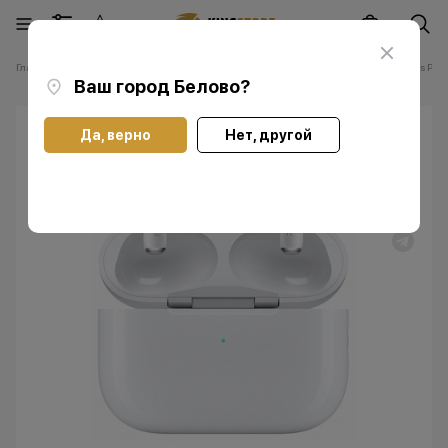
Главная
Каталог
Наушники Apple AirPods
Наушники Apple AirPods Pro 
Ваш город
Белово
?
Да, верно
Нет, другой