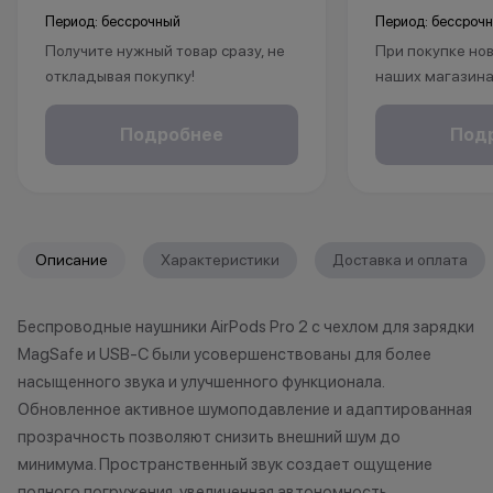
Период: бессрочный
Период: бессроч
Получите нужный товар сразу, не
При покупке нов
откладывая покупку!
наших магазина
Рассрочка без % доступна для
рассрочку, опла
клиентов от 18 лет на срок до 24
безналичному р
Подробнее
Под
месяцев. Понадобится только
получаете пож
паспорт.
на ваш смартфо
С KINGSTORE вы
*Акции и бонусы не суммируются.
уверены, что ва
Описание
Характеристики
Доставка и оплата
*Данная акция не является
защищён на про
публичной офертой и носит
жизни.
Беспроводные наушники AirPods Pro 2 с чехлом для зарядки
исключительно информационный
MagSafe и USB-C были усовершенствованы для более
характер.
•Организатор (продавец) имеет
*Акции и бонус
насыщенного звука и улучшенного функционала.
право отказать в заключении
*Данная акция н
Обновленное активное шумоподавление и адаптированная
договора купли-продажи по
публичной офер
прозрачность позволяют снизить внешний шум до
причинам (отсутствие товара,
исключительно
минимума. Пространственный звук создает ощущение
нарушение правил акции, иные
характер.
полного погружения, увеличенная автономность