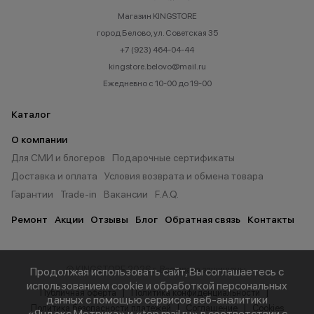
Магазин KINGSTORE
город Белово, ул. Советская 35
+7 (923) 464-04-44
kingstore.belovo@mail.ru
Ежедневно с 10-00 до 19-00
Каталог
О компании
Для СМИ и блогеров
Подарочные сертификаты
Доставка и оплата
Условия возврата и обмена товара
Гарантии
Trade-in
Вакансии
F.A.Q.
Ремонт
Акции
Отзывы
Блог
Обратная связь
Контакты
© KINGSTORE 2026 г. Все права защищены.
Продолжая использовать сайт, Вы соглашаетесь с
использованием cookie и обработкой персональных
Публичная оферта
Политика конфиденциальности
данных с помощью сервисов веб-аналитики
Политика безопасности платежей
Соглашение
Cookies
«Яндекс.Метрика» и «top.mail.ru» в соответствии с