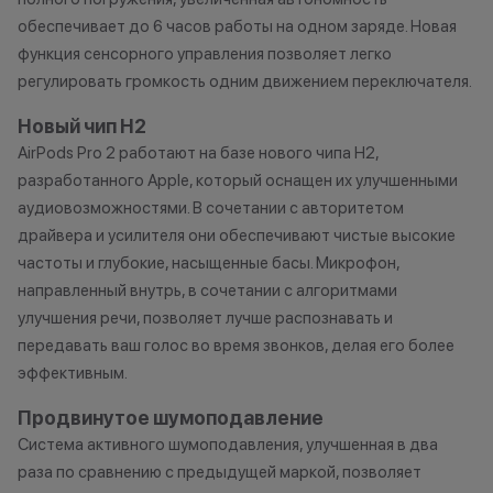
обоснованные причины).
•Организатор (
обеспечивает до 6 часов работы на одном заряде. Новая
•Организатор (продавец) на свое
право отказать
функция сенсорного управления позволяет легко
усмотрение имеет право
договора купли
регулировать громкость одним движением переключателя.
изменить условия акции в
причинам (отсут
одностороннем порядке.
нарушение прав
Новый чип H2
обоснованные п
AirPods Pro 2 работают на базе нового чипа H2,
•Организатор (
разработанного Apple, который оснащен их улучшенными
усмотрение име
аудиовозможностями. В сочетании с авторитетом
изменить услови
драйвера и усилителя они обеспечивают чистые высокие
одностороннем 
частоты и глубокие, насыщенные басы. Микрофон,
направленный внутрь, в сочетании с алгоритмами
улучшения речи, позволяет лучше распознавать и
передавать ваш голос во время звонков, делая его более
эффективным.
Продвинутое шумоподавление
Система активного шумоподавления, улучшенная в два
раза по сравнению с предыдущей маркой, позволяет