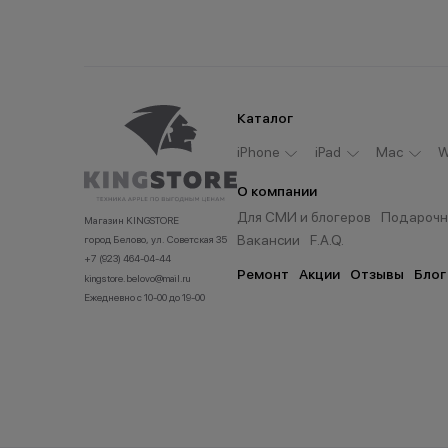
Каталог
iPhone
iPad
Мас
W
О компании
Для СМИ и блогеров
Подарочн
Магазин KINGSTORE
Вакансии
F.A.Q.
город Белово, ул. Советская 35
+7 (923) 464-04-44
Ремонт
Акции
Отзывы
Блог
kingstore.belovo@mail.ru
Ежедневно с 10-00 до 19-00