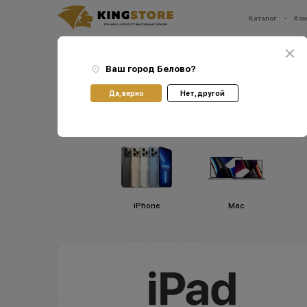
Каталог
Ко
Ваш город:
Белово
Главная
Каталог
Планшеты Apple iPad
Планшеты Apple iPad Air 13 (2024)
Ваш город
Белово
?
Планшеты Apple iPad 
Да, верно
Нет, другой
iPhone
Мас