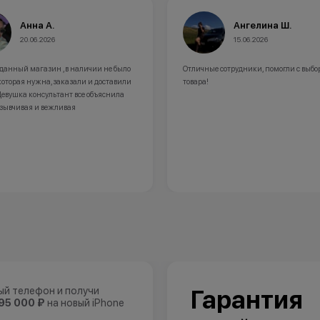
Анна А.
Ангелина Ш.
20.06.2026
15.06.2026
 данный магазин ,в наличии не было
Отличные сотрудники, помогли с выбо
которая нужна,заказали и доставили
товара!
Девушка консультант все объяснила
тзывчивая и вежливая
ый телефон и получи
Гарантия
95 000 ₽
на новый iPhone