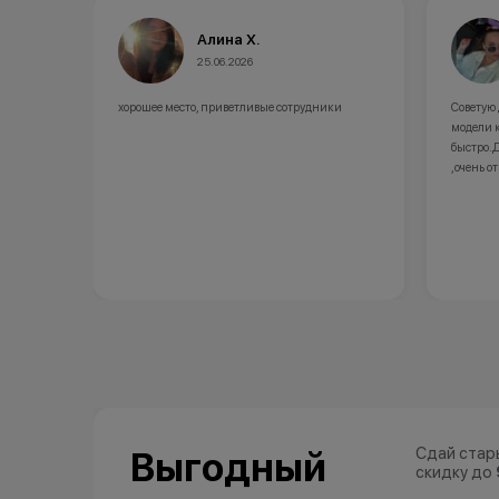
Алина Х.
25.06.2026
хорошее место, приветливые сотрудники
Советую
модели 
быстро.
,очень о
Сдай стар
Выгодный
скидку до