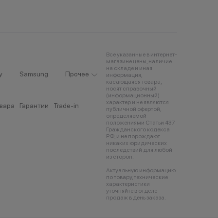
Все указанные в интернет-
магазине цены, наличие
на складе и иная
y
Samsung
Прочее
информация,
касающаяся товара,
носят справочный
(информационный)
характер и не являются
овара
Гарантии
Trade-in
публичной офертой,
определяемой
положениями Статьи 437
Гражданского кодекса
РФ, и не порождают
никаких юридических
последствий для любой
из сторон.
Актуальную информацию
по товару, технические
характеристики
уточняйте в отделе
продаж в день заказа.