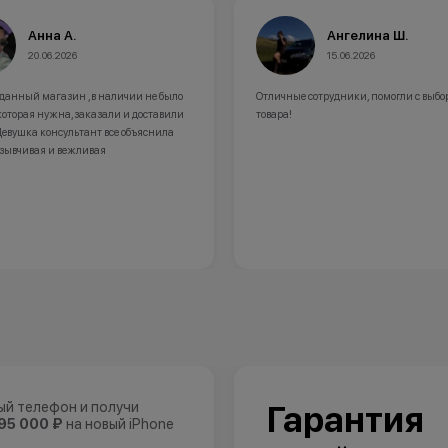
Анна А.
Ангелина Ш.
20.06.2026
15.06.2026
 данный магазин ,в наличии не было
Отличные сотрудники, помогли с выбо
которая нужна,заказали и доставили
товара!
Девушка консультант все объяснила
тзывчивая и вежливая
ый телефон и получи
Гарантия
95 000 ₽
на новый iPhone