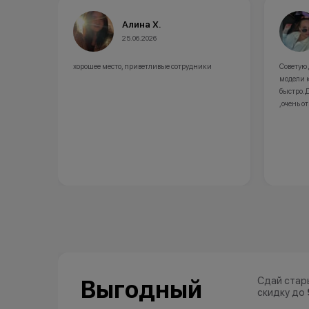
Алина Х.
25.06.2026
хорошее место, приветливые сотрудники
Советую
модели 
быстро.
,очень о
Сдай стар
Выгодный
скидку до