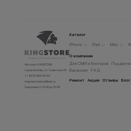
Каталог
iPhone
iPad
Мас
W
О компании
Для СМИ и блогеров
Подарочн
Магазин KINGSTORE
Вакансии
F.A.Q.
город Белово, ул. Советская 35
+7 (923) 464-04-44
Ремонт
Акции
Отзывы
Блог
kingstore.belovo@mail.ru
Ежедневно с 10-00 до 19-00