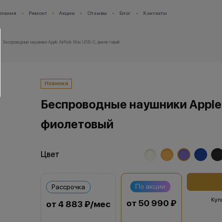
мпания
Ремонт
Акции
Отзывы
Блог
Контакты
Беспроводные наушники Apple AirPods Max USB-C, фиолетовый
Новинка
Беспроводные наушники Apple 
фиолетовый
Цвет
По акции
Рассрочка
Куп
от 50 990 ₽
от 4 883 ₽/мес