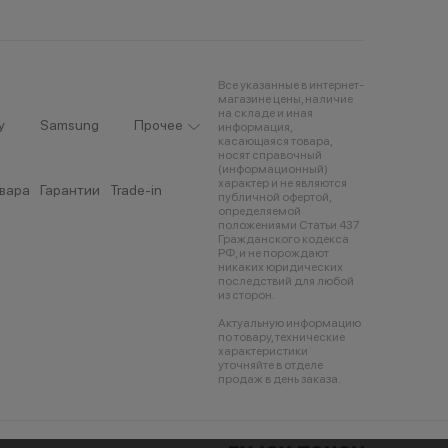
Все указанные в интернет-
магазине цены, наличие
на складе и иная
y
Samsung
Прочее
информация,
касающаяся товара,
носят справочный
(информационный)
характер и не являются
овара
Гарантии
Trade-in
публичной офертой,
определяемой
положениями Статьи 437
Гражданского кодекса
РФ, и не порождают
никаких юридических
последствий для любой
из сторон.
Актуальную информацию
по товару, технические
характеристики
уточняйте в отделе
продаж в день заказа.