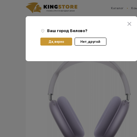
Каталог
Ко
Ваш город:
Белово
Главная
Каталог
Наушники Apple AirPods
Наушники Apple AirPods Max (2024)
Ваш город
Белово
?
Да, верно
Нет, другой