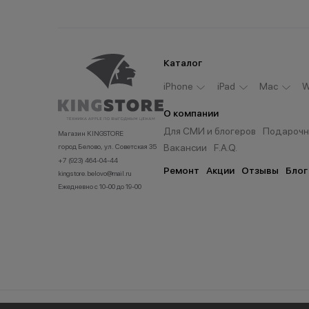
Каталог
iPhone
iPad
Мас
W
О компании
Для СМИ и блогеров
Подарочн
Магазин KINGSTORE
Вакансии
F.A.Q.
город Белово, ул. Советская 35
+7 (923) 464-04-44
Ремонт
Акции
Отзывы
Блог
kingstore.belovo@mail.ru
Ежедневно с 10-00 до 19-00