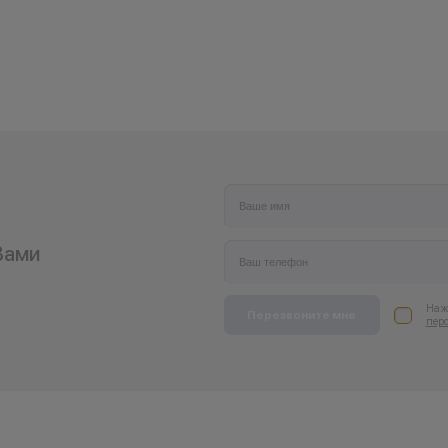
покупке нового телефона.
*Акции и бонусы не суммируются.
*Данная акция не является публичной офе
носит исключительно информационный ха
•Организатор (продавец) имеет право отка
заключении договора купли-продажи по 
(отсутствие товара, нарушение правил ак
обоснованные причины).
•Организатор (продавец) на свое усмотре
право изменить условия акции в односто
порядке.
Вами
Нажи
Перезвоните мне
пер